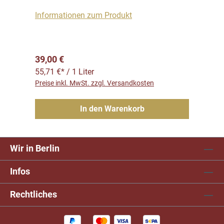
Informationen zum Produkt
Regulärer Preis:
39,00 €
55,71 €* / 1 Liter
Preise inkl. MwSt. zzgl. Versandkosten
In den Warenkorb
Wir in Berlin
Infos
Rechtliches