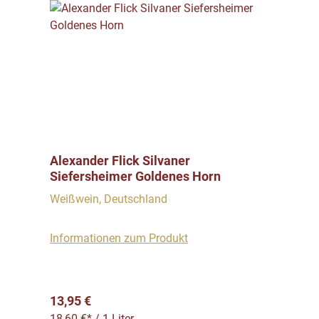
Alexander Flick Silvaner
Siefersheimer Goldenes Horn
Weißwein, Deutschland
Informationen zum Produkt
Regulärer Preis:
13,95 €
18,60 €* / 1 Liter