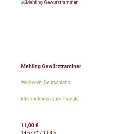
Mehling Gewürztraminer
Weißwein, Deutschland
Informationen zum Produkt
Regulärer Preis:
11,00 €
14,67 €* / 1 Liter