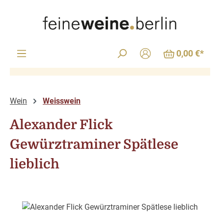
Zum Hauptinhalt springen
0,00 €*
Wein
Weisswein
Alexander Flick
Gewürztraminer Spätlese
lieblich
Bildergalerie überspringen