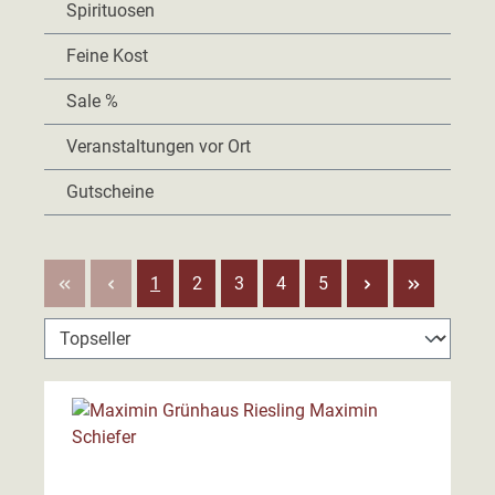
Spirituosen
Feine Kost
Sale %
Veranstaltungen vor Ort
Gutscheine
Seite
Seite
Seite
Seite
Seite
1
2
3
4
5