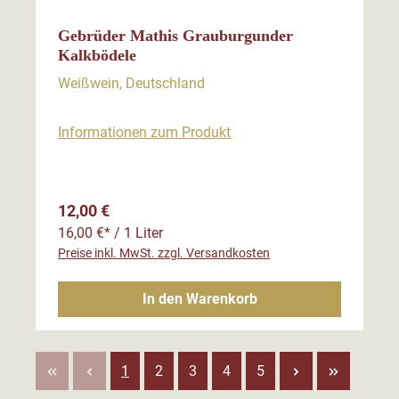
Gebrüder Mathis Grauburgunder
Kalkbödele
Weißwein, Deutschland
Informationen zum Produkt
Regulärer Preis:
12,00 €
16,00 €* / 1 Liter
Preise inkl. MwSt. zzgl. Versandkosten
In den Warenkorb
Seite
Seite
Seite
Seite
Seite
1
2
3
4
5