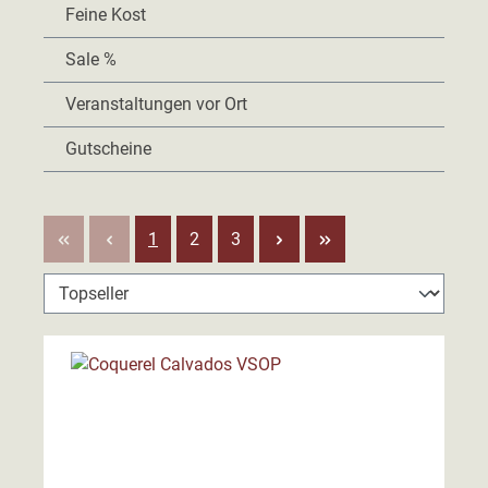
Feine Kost
Sale %
Veranstaltungen vor Ort
Gutscheine
Seite
Seite
Seite
1
2
3