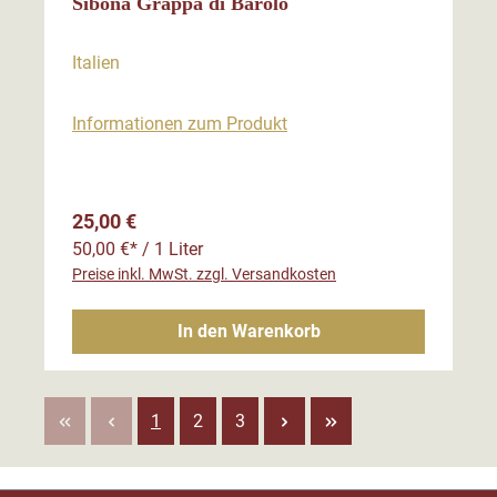
Sibona Grappa di Barolo
Italien
Informationen zum Produkt
Regulärer Preis:
25,00 €
50,00 €* / 1 Liter
Preise inkl. MwSt. zzgl. Versandkosten
In den Warenkorb
Seite
Seite
Seite
1
2
3