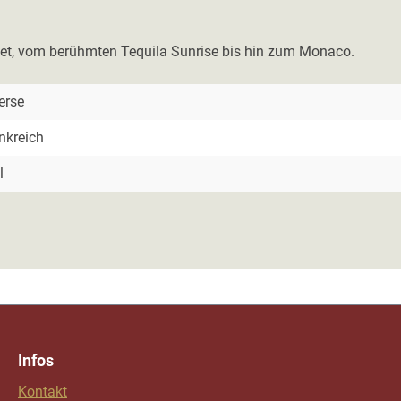
ndet, vom berühmten Tequila Sunrise bis hin zum Monaco.
erse
nkreich
l
Infos
Kontakt