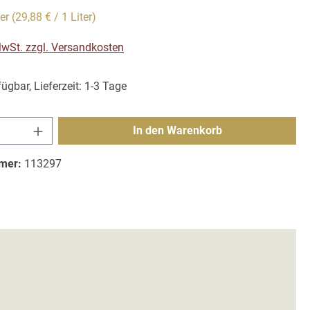
ter
(29,88 € / 1 Liter)
 MwSt. zzgl. Versandkosten
ügbar, Lieferzeit: 1-3 Tage
Anzahl: Gib den gewünschten Wert ein ode
In den Warenkorb
mer:
113297