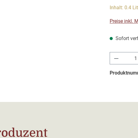
Inhalt:
0.4 Li
Preise inkl.
Sofort verf
Produkt 
Produktnum
roduzent