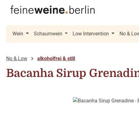
 Hauptinhalt springen
Zur Suche springen
Zur Hauptnavigation springen
Wein
Schaumwein
Low Intervention
No & Lo
No & Low
alkoholfrei & still
Bacanha Sirup Grenadin
Bildergalerie überspringen