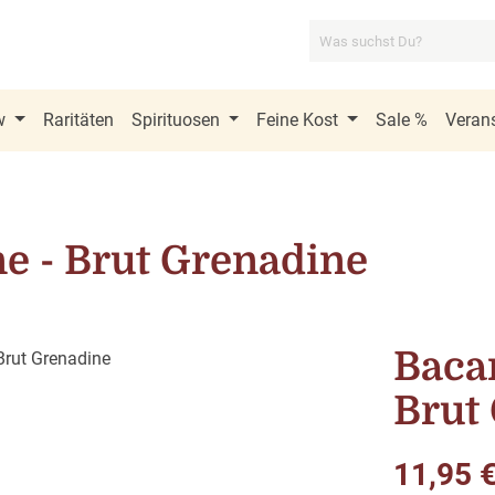
w
Raritäten
Spirituosen
Feine Kost
Sale %
Verans
e - Brut Grenadine
Baca
Brut
Regulärer Pre
11,95 