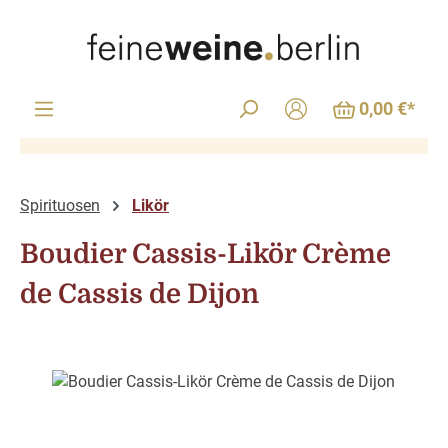
Zum Hauptinhalt springen
0,00 €*
Spirituosen
Likör
Boudier Cassis-Likör Crème
de Cassis de Dijon
Bildergalerie überspringen