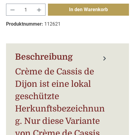
Produkt Anzahl: Gib den gewünschten Wert e
In den Warenkorb
Produktnummer:
112621
Beschreibung
Crème de Cassis de
Dijon ist eine lokal
geschützte
Herkunftsbezeichnun
g. Nur diese Variante
von Crème de Cassis