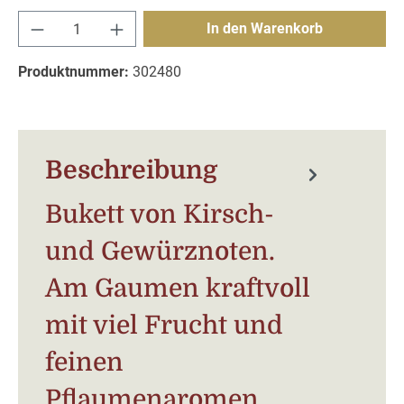
Produkt Anzahl: Gib den gewünschten Wert e
In den Warenkorb
Produktnummer:
302480
Beschreibung
Bukett von Kirsch-
und Gewürznoten.
Am Gaumen kraftvoll
mit viel Frucht und
feinen
Pflaumenaromen.