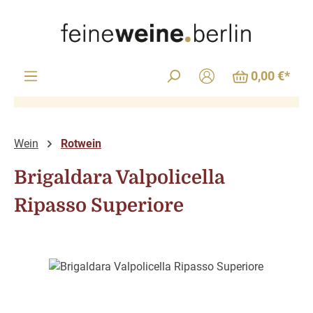
Zum Hauptinhalt springen
0,00 €*
Wein
Rotwein
Brigaldara Valpolicella
Ripasso Superiore
Bildergalerie überspringen