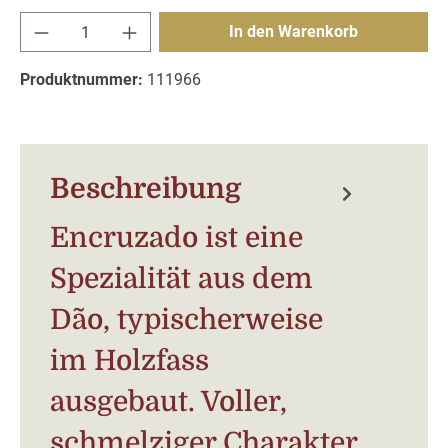
Produkt Anzahl: Gib den gewünschten Wert e
In den Warenkorb
Produktnummer:
111966
Beschreibung
Encruzado ist eine
Spezialität aus dem
Dão, typischerweise
im Holzfass
ausgebaut. Voller,
schmelziger Charakter