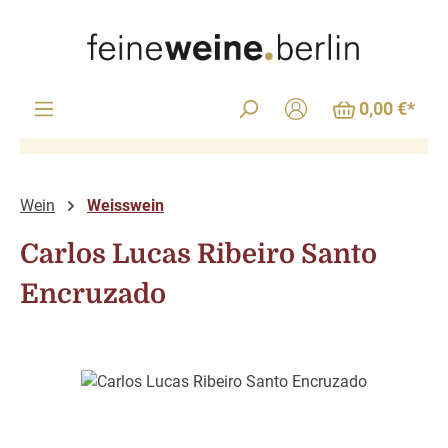
Zum Hauptinhalt springen
0,00 €*
Wein
Weisswein
Carlos Lucas Ribeiro Santo
Encruzado
Bildergalerie überspringen