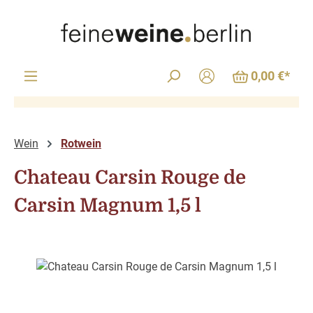
Zum Hauptinhalt springen
0,00 €*
Wein
Rotwein
Chateau Carsin Rouge de
Carsin Magnum 1,5 l
Bildergalerie überspringen