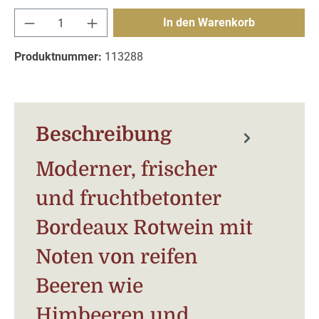
Produkt Anzahl: Gib den gewünschten Wert e
In den Warenkorb
Produktnummer:
113288
Beschreibung
Moderner, frischer
und fruchtbetonter
Bordeaux Rotwein mit
Noten von reifen
Beeren wie
Himbeeren und