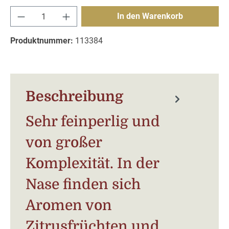
Produkt Anzahl: Gib den gewünschten Wert e
In den Warenkorb
Produktnummer:
113384
Beschreibung
Sehr feinperlig und
von großer
Komplexität. In der
Nase finden sich
Aromen von
Zitrusfrüchten und