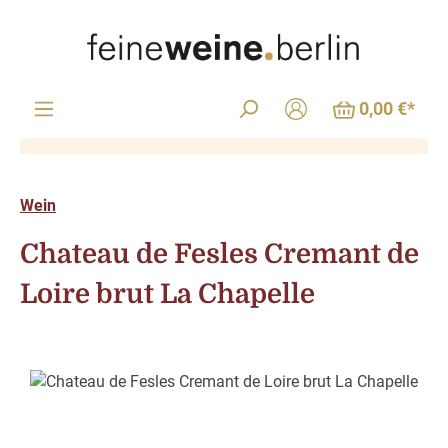
Zum Hauptinhalt springen
0,00 €*
Wein
Chateau de Fesles Cremant de
Loire brut La Chapelle
Bildergalerie überspringen