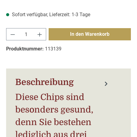
Sofort verfügbar, Lieferzeit: 1-3 Tage
Produkt Anzahl: Gib den gewünschten Wert e
In den Warenkorb
Produktnummer:
113139
Beschreibung
Diese Chips sind
besonders gesund,
denn Sie bestehen
lediglich aus drei