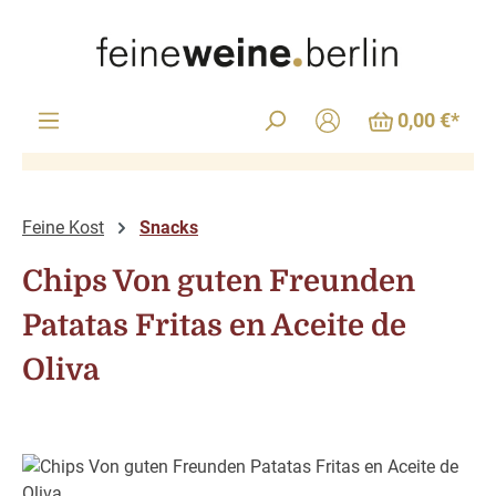
Zum Hauptinhalt springen
0,00 €*
Feine Kost
Snacks
Chips Von guten Freunden
Patatas Fritas en Aceite de
Oliva
Bildergalerie überspringen