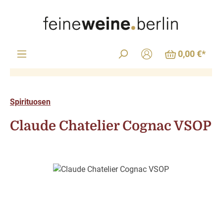
Zum Hauptinhalt springen
0,00 €*
Spirituosen
Claude Chatelier Cognac VSOP
Bildergalerie überspringen