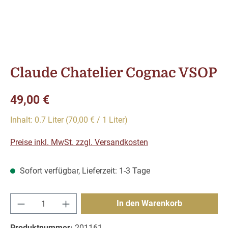
Claude Chatelier Cognac VSOP
Regulärer Preis:
49,00 €
Inhalt:
0.7 Liter
(70,00 € / 1 Liter)
Preise inkl. MwSt. zzgl. Versandkosten
Sofort verfügbar, Lieferzeit: 1-3 Tage
Produkt Anzahl: Gib den gewünschten Wert e
In den Warenkorb
Produktnummer:
201161