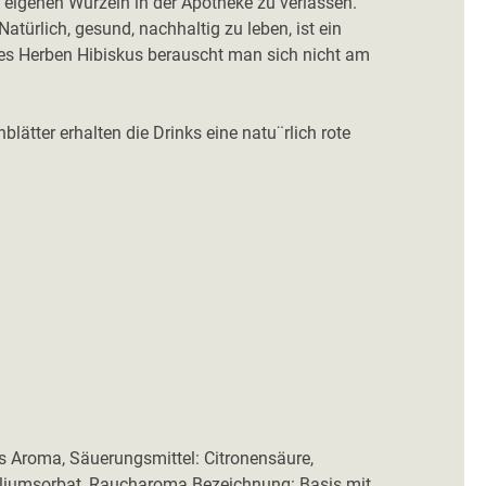
e eigenen Wurzeln in der Apotheke zu verlassen.
Natürlich, gesund, nachhaltig zu leben, ist ein
s des Herben Hibiskus berauscht man sich nicht am
ätter erhalten die Drinks eine natu¨rlich rote
s Aroma, Säuerungsmittel: Citronensäure,
 Kaliumsorbat, Raucharoma Bezeichnung: Basis mit