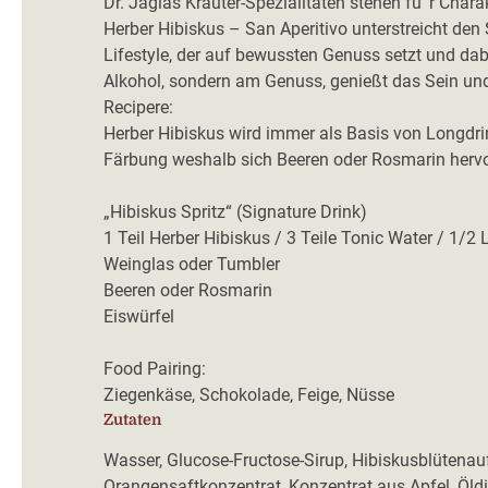
Dr. Jaglas Kräuter-Spezialitäten stehen fu¨r Chara
Herber Hibiskus – San Aperitivo unterstreicht den Sp
Lifestyle, der auf bewussten Genuss setzt und dab
Alkohol, sondern am Genuss, genießt das Sein u
Recipere:
Herber Hibiskus wird immer als Basis von Longdrin
Färbung weshalb sich Beeren oder Rosmarin hervo
„Hibiskus Spritz“ (Signature Drink)
1 Teil Herber Hibiskus / 3 Teile Tonic Water / 1/2 
Weinglas oder Tumbler
Beeren oder Rosmarin
Eiswürfel
Food Pairing:
Ziegenkäse, Schokolade, Feige, Nüsse
Zutaten
Wasser, Glucose-Fructose-Sirup, Hibiskusblütenau
Orangensaftkonzentrat, Konzentrat aus Apfel, Öldi