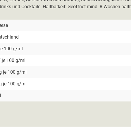
inks und Cocktails. Haltbarkeit: Geöffnet mind. 8 Wochen haltb
erse
tschland
je 100 g/ml
 je 100 g/ml
g je 100 g/ml
g je 100 g/ml
l