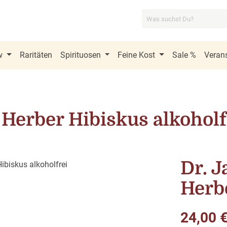
w
Raritäten
Spirituosen
Feine Kost
Sale %
Verans
 Herber Hibiskus alkoholf
Dr. J
Herbe
Regulärer Pre
24,00 