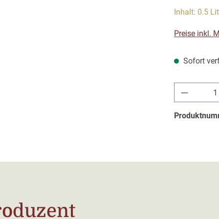
Inhalt:
0.5 Li
Preise inkl.
Sofort verf
Produkt 
Produktnum
roduzent