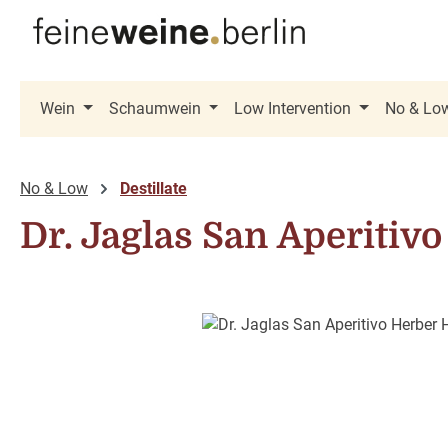
 Hauptinhalt springen
Zur Suche springen
Zur Hauptnavigation springen
Wein
Schaumwein
Low Intervention
No & Lo
No & Low
Destillate
Dr. Jaglas San Aperitivo
Bildergalerie überspringen