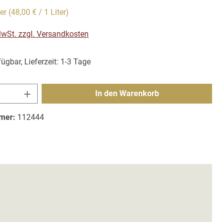
ter
(48,00 € / 1 Liter)
 MwSt. zzgl. Versandkosten
ügbar, Lieferzeit: 1-3 Tage
Anzahl: Gib den gewünschten Wert ein ode
In den Warenkorb
mer:
112444