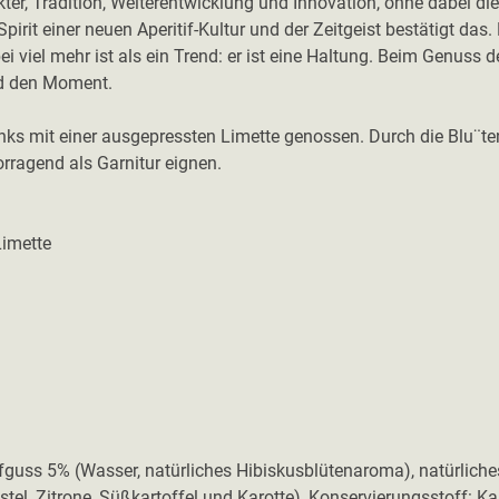
kter, Tradition, Weiterentwicklung und Innovation, ohne dabei di
irit einer neuen Aperitif-Kultur und der Zeitgeist bestätigt das. 
ei viel mehr ist als ein Trend: er ist eine Haltung. Beim Genus
nd den Moment.
ks mit einer ausgepressten Limette genossen. Durch die Blu¨tenbl
rragend als Garnitur eignen.
Limette
fguss 5% (Wasser, natürliches Hibiskusblütenaroma), natürliche
stel, Zitrone, Süßkartoffel und Karotte), Konservierungsstoff: