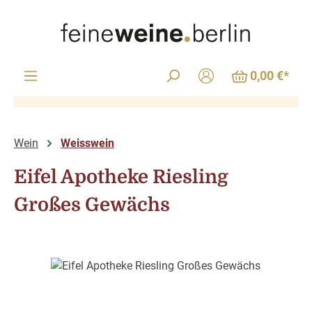
Zum Hauptinhalt springen
0,00 €*
Wein
Weisswein
Eifel Apotheke Riesling
Großes Gewächs
Bildergalerie überspringen