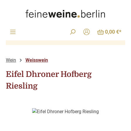
Zum Hauptinhalt springen
0,00 €*
Wein
Weisswein
Eifel Dhroner Hofberg
Riesling
Bildergalerie überspringen