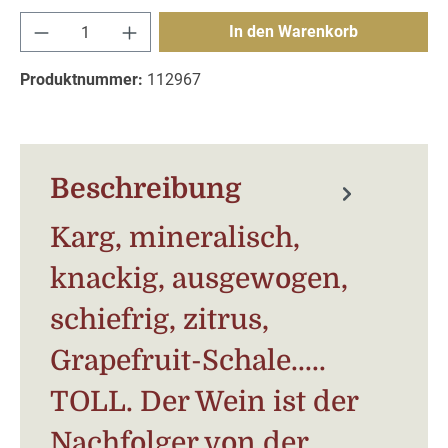
Produkt Anzahl: Gib den gewünschten Wert e
In den Warenkorb
Produktnummer:
112967
Beschreibung
Karg, mineralisch,
knackig, ausgewogen,
schiefrig, zitrus,
Grapefruit-Schale.....
TOLL. Der Wein ist der
Nachfolger von der…