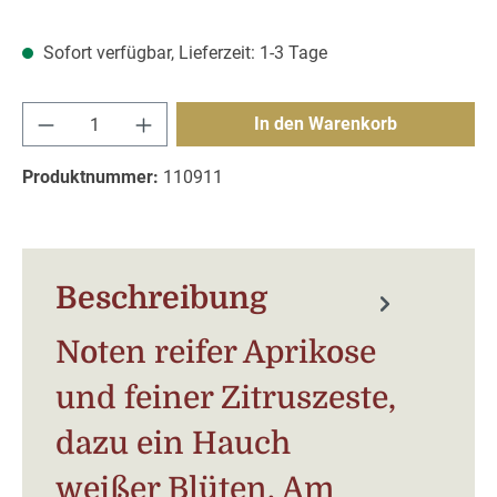
Sofort verfügbar, Lieferzeit: 1-3 Tage
Produkt Anzahl: Gib den gewünschten Wert e
In den Warenkorb
Produktnummer:
110911
Beschreibung
Noten reifer Aprikose
und feiner Zitruszeste,
dazu ein Hauch
weißer Blüten. Am