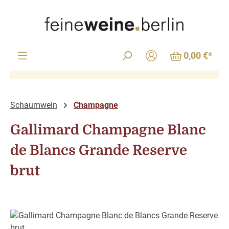
Zum Hauptinhalt springen
0,00 €*
Schaumwein
Champagne
Gallimard Champagne Blanc
de Blancs Grande Reserve
brut
Bildergalerie überspringen