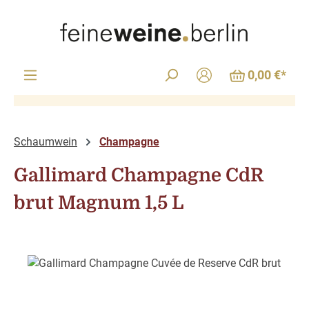
Zum Hauptinhalt springen
0,00 €*
Schaumwein
Champagne
Gallimard Champagne CdR
brut Magnum 1,5 L
Bildergalerie überspringen