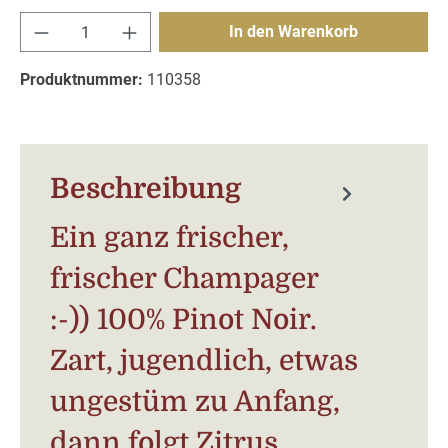
Produkt Anzahl: Gib den gewünschten Wert e
In den Warenkorb
Produktnummer:
110358
Beschreibung
Ein ganz frischer,
frischer Champager
:-)) 100% Pinot Noir.
Zart, jugendlich, etwas
ungestüm zu Anfang,
dann folgt Zitrus,…