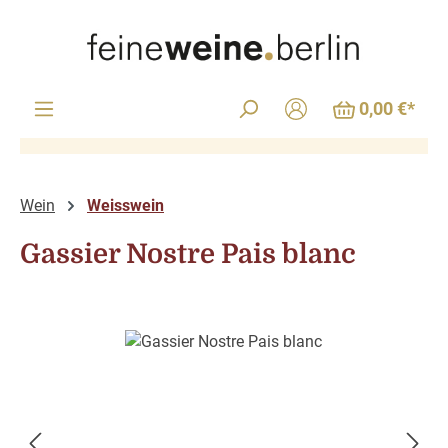
Zum Hauptinhalt springen
0,00 €*
Wein
Weisswein
Gassier Nostre Pais blanc
Bildergalerie überspringen