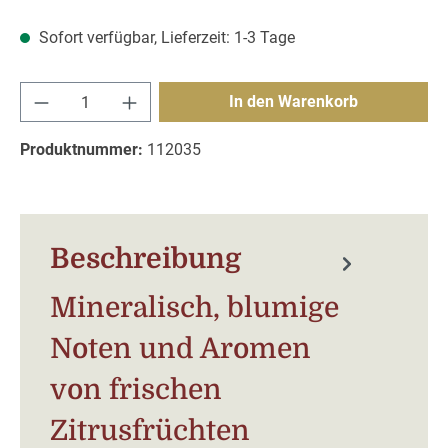
Sofort verfügbar, Lieferzeit: 1-3 Tage
Produkt Anzahl: Gib den gewünschten Wert e
In den Warenkorb
Produktnummer:
112035
Beschreibung
Mineralisch, blumige
Noten und Aromen
von frischen
Zitrusfrüchten