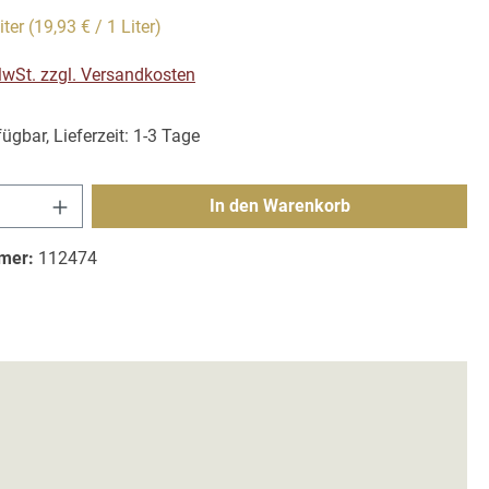
iter
(19,93 € / 1 Liter)
 MwSt. zzgl. Versandkosten
ügbar, Lieferzeit: 1-3 Tage
Anzahl: Gib den gewünschten Wert ein ode
In den Warenkorb
mer:
112474