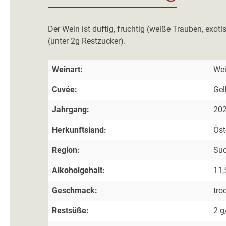
Der Wein ist duftig, fruchtig (weiße Trauben, exoti
(unter 2g Restzucker).
Weinart:
We
Cuvée:
Gel
Jahrgang:
20
Herkunftsland:
Öst
Region:
Sud
Alkoholgehalt:
11,
Geschmack:
tro
Restsüße:
2 g