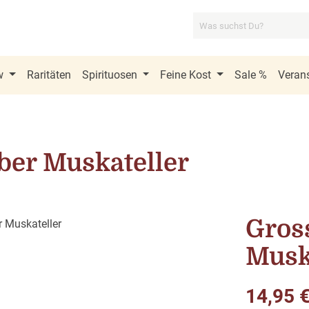
w
Raritäten
Spirituosen
Feine Kost
Sale %
Verans
ber Muskateller
Gros
Musk
Regulärer Pre
14,95 