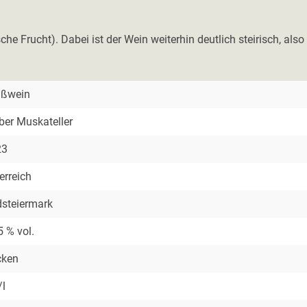
sche Frucht). Dabei ist der Wein weiterhin deutlich steirisch, al
ißwein
ber Muskateller
23
erreich
steiermark
5 % vol.
cken
/l