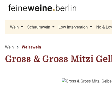
 Hauptinhalt springen
Zur Suche springen
Zur Hauptnavigation springen
Wein
Schaumwein
Low Intervention
No & Lo
Wein
Weisswein
Gross & Gross Mitzi Gel
Bildergalerie überspringen