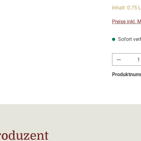
Inhalt:
0.75 L
Preise inkl.
Sofort verf
Produkt 
Produktnum
roduzent