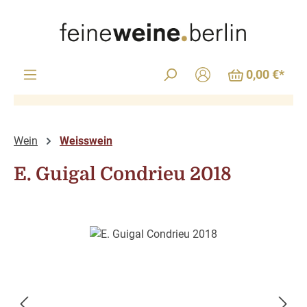
Zum Hauptinhalt springen
0,00 €*
Wein
Weisswein
E. Guigal Condrieu 2018
Bildergalerie überspringen