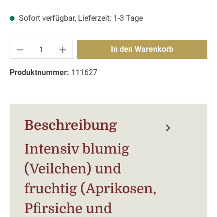
Sofort verfügbar, Lieferzeit: 1-3 Tage
Produkt Anzahl: Gib den gewünschten Wert e
In den Warenkorb
Produktnummer:
111627
Beschreibung
Intensiv blumig
(Veilchen) und
fruchtig (Aprikosen,
Pfirsiche und