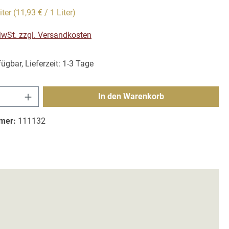
iter
(11,93 € / 1 Liter)
 MwSt. zzgl. Versandkosten
ügbar, Lieferzeit: 1-3 Tage
Anzahl: Gib den gewünschten Wert ein ode
In den Warenkorb
mer:
111132