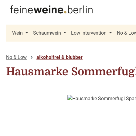
 Hauptinhalt springen
Zur Suche springen
Zur Hauptnavigation springen
Wein
Schaumwein
Low Intervention
No & Lo
No & Low
alkoholfrei & blubber
Hausmarke Sommerfugl 
Bildergalerie überspringen