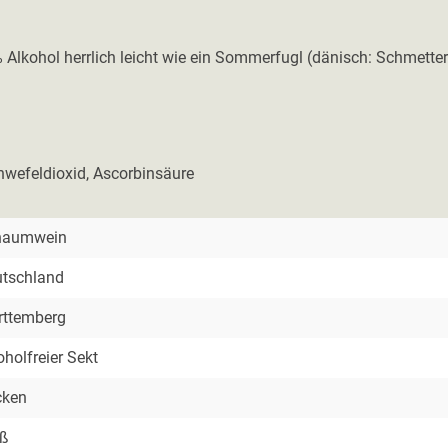
 % Alkohol herrlich leicht wie ein Sommerfugl (dänisch: Schmetter
hwefeldioxid, Ascorbinsäure
haumwein
tschland
ttemberg
oholfreier Sekt
cken
iß