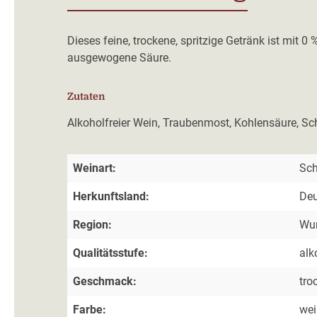
Dieses feine, trockene, spritzige Getränk ist mit 0
ausgewogene Säure.
Zutaten
Alkoholfreier Wein, Traubenmost, Kohlensäure, Sc
Weinart:
Sc
Herkunftsland:
Deu
Region:
Wur
Qualitätsstufe:
alk
Geschmack:
tro
Farbe:
we