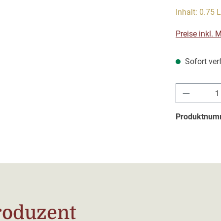
Inhalt:
0.75 L
Preise inkl.
Sofort verf
Produkt 
Produktnum
roduzent