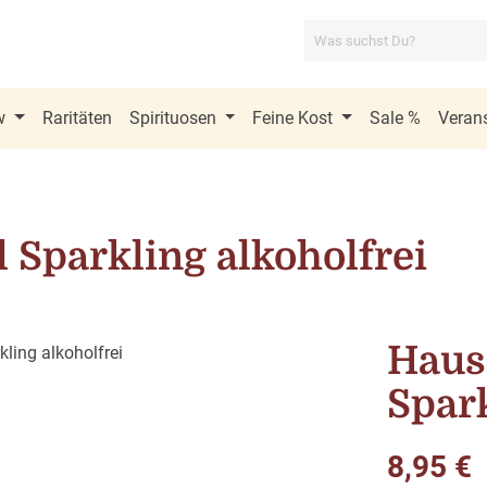
w
Raritäten
Spirituosen
Feine Kost
Sale %
Verans
Sparkling alkoholfrei
Haus
Spark
Regulärer Pre
8,95 €