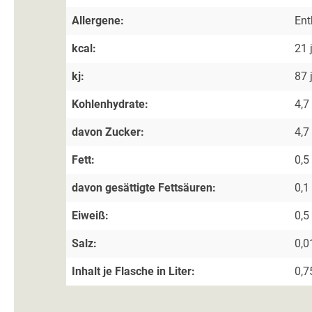
Allergene:
Ent
kcal:
21 
kj:
87 
Kohlenhydrate:
4,7
davon Zucker:
4,7
Fett:
0,5
davon gesättigte Fettsäuren:
0,1
Eiweiß:
0,5
Salz:
0,0
Inhalt je Flasche in Liter:
0,7