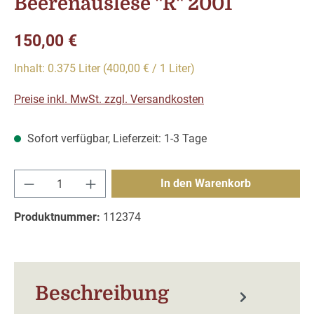
Beerenauslese "R" 2001
Regulärer Preis:
150,00 €
Inhalt:
0.375 Liter
(400,00 € / 1 Liter)
Preise inkl. MwSt. zzgl. Versandkosten
Sofort verfügbar, Lieferzeit: 1-3 Tage
Produkt Anzahl: Gib den gewünschten Wert e
In den Warenkorb
Produktnummer:
112374
Beschreibung