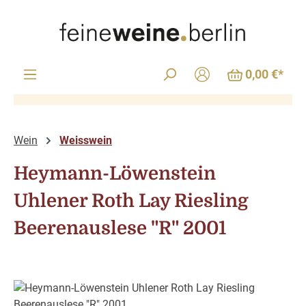
Zum Hauptinhalt springen
0,00 €*
Wein
Weisswein
Heymann-Löwenstein
Uhlener Roth Lay Riesling
Beerenauslese "R" 2001
Bildergalerie überspringen