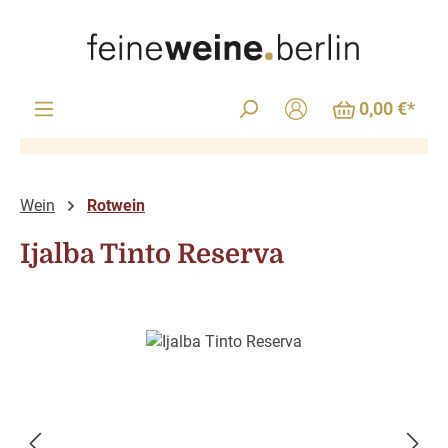
Zum Hauptinhalt springen
0,00 €*
Wein
Rotwein
Ijalba Tinto Reserva
Bildergalerie überspringen