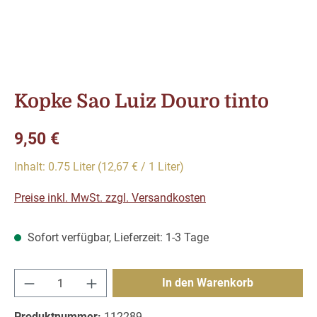
Kopke Sao Luiz Douro tinto
Regulärer Preis:
9,50 €
Inhalt:
0.75 Liter
(12,67 € / 1 Liter)
Preise inkl. MwSt. zzgl. Versandkosten
Sofort verfügbar, Lieferzeit: 1-3 Tage
Produkt Anzahl: Gib den gewünschten Wert e
In den Warenkorb
Produktnummer:
112289