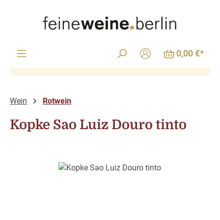
Zum Hauptinhalt springen
0,00 €*
Wein
Rotwein
Kopke Sao Luiz Douro tinto
Bildergalerie überspringen