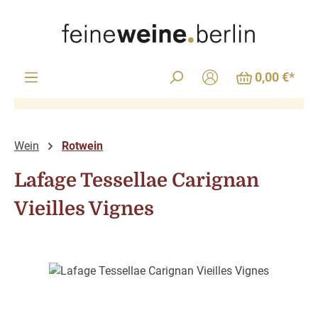
Zum Hauptinhalt springen
0,00 €*
Wein
Rotwein
Lafage Tessellae Carignan
Vieilles Vignes
Bildergalerie überspringen