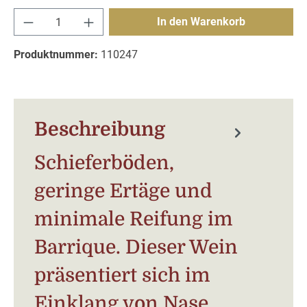
Produkt Anzahl: Gib den gewünschten Wert e
In den Warenkorb
Produktnummer:
110247
Beschreibung
Schieferböden,
geringe Ertäge und
minimale Reifung im
Barrique. Dieser Wein
präsentiert sich im
Einklang von Nase