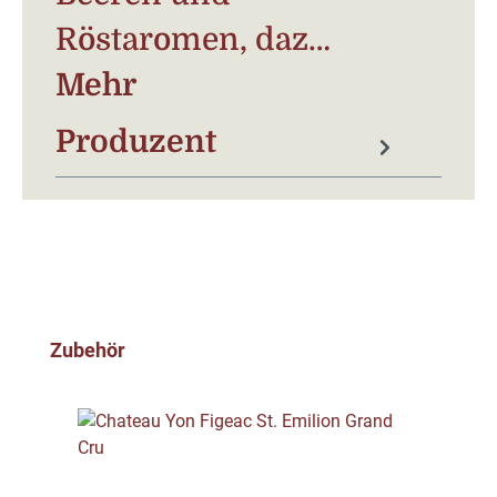
Röstaromen, daz…
Mehr
Produzent
Produktgalerie überspringen
Zubehör