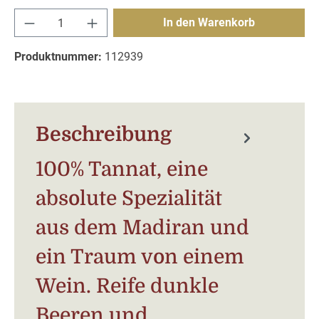
Produkt Anzahl: Gib den gewünschten Wert e
In den Warenkorb
Produktnummer:
112939
Beschreibung
100% Tannat, eine
absolute Spezialität
aus dem Madiran und
ein Traum von einem
Wein. Reife dunkle
Beeren und