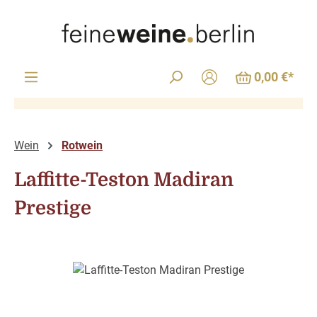
Zum Hauptinhalt springen
0,00 €*
Wein
Rotwein
Laffitte-Teston Madiran
Prestige
Bildergalerie überspringen