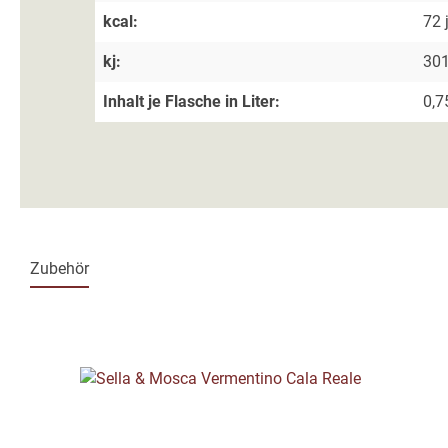
kcal:
72 
kj:
301
Inhalt je Flasche in Liter:
0,7
Zubehör
Produktgalerie überspringen