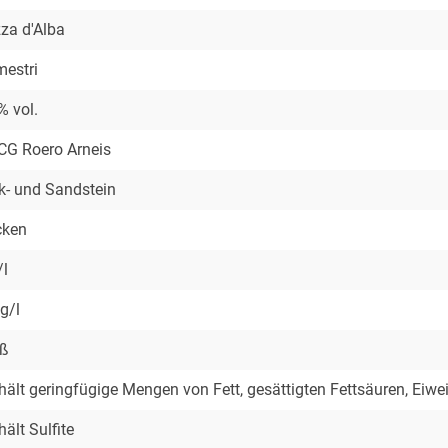
za d'Alba
estri
% vol.
G Roero Arneis
k- und Sandstein
cken
/l
 g/l
iß
hält geringfügige Mengen von Fett, gesättigten Fettsäuren, Eiwe
hält Sulfite