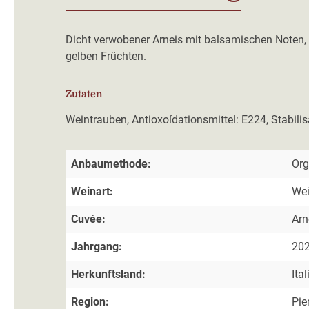
Dicht verwobener Arneis mit balsamischen Noten,
gelben Früchten.
Zutaten
Weintrauben, Antioxoídationsmittel: E224, Stabilis
Anbaumethode:
Org
Weinart:
We
Cuvée:
Arn
Jahrgang:
20
Herkunftsland:
Ital
Region:
Pi