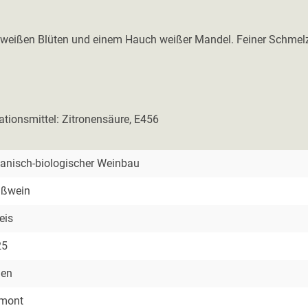
 weißen Blüten und einem Hauch weißer Mandel. Feiner Schmelz 
ationsmittel: Zitronensäure, E456
anisch-biologischer Weinbau
ißwein
eis
25
ien
emont