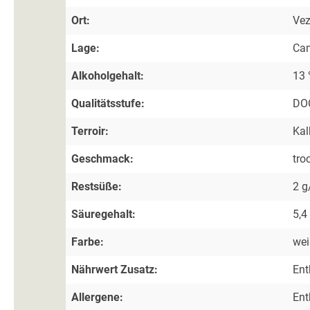
Ort:
Vez
Lage:
Cam
Alkoholgehalt:
13 
Qualitätsstufe:
DOC
Terroir:
Kal
Geschmack:
tro
Restsüße:
2 g
Säuregehalt:
5,4
Farbe:
we
Nährwert Zusatz:
Ent
Allergene:
Ent