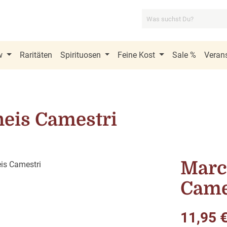
w
Raritäten
Spirituosen
Feine Kost
Sale %
Verans
neis Camestri
Marc
Came
Regulärer Pre
11,95 