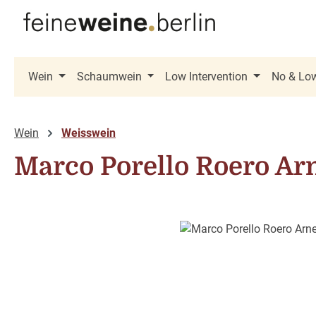
 Hauptinhalt springen
Zur Suche springen
Zur Hauptnavigation springen
Wein
Schaumwein
Low Intervention
No & Lo
Wein
Weisswein
Marco Porello Roero Ar
Bildergalerie überspringen