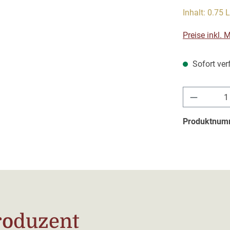
Inhalt:
0.75 L
Preise inkl.
Sofort verf
Produkt 
Produktnum
roduzent