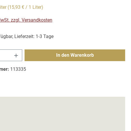
iter
(15,93 € / 1 Liter)
 MwSt. zzgl. Versandkosten
ügbar, Lieferzeit: 1-3 Tage
Anzahl: Gib den gewünschten Wert ein ode
In den Warenkorb
mer:
113335