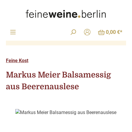
Zum Hauptinhalt springen
0,00 €*
Feine Kost
Markus Meier Balsamessig
aus Beerenauslese
Bildergalerie überspringen