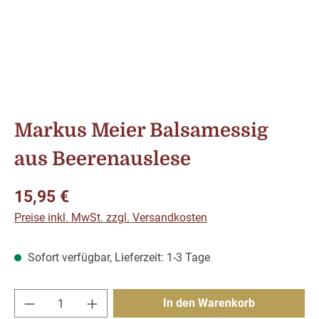
Markus Meier Balsamessig
aus Beerenauslese
Regulärer Preis:
15,95 €
Preise inkl. MwSt. zzgl. Versandkosten
Sofort verfügbar, Lieferzeit: 1-3 Tage
Produkt Anzahl: Gib den gewünschten Wert e
In den Warenkorb