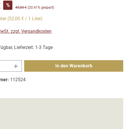
s:
€
%
Regulärer Preis:
49,00 €
(20.41% gespart)
iter
(52,00 € / 1 Liter)
 MwSt. zzgl. Versandkosten
ügbar, Lieferzeit: 1-3 Tage
Anzahl: Gib den gewünschten Wert ein ode
In den Warenkorb
mer:
112524