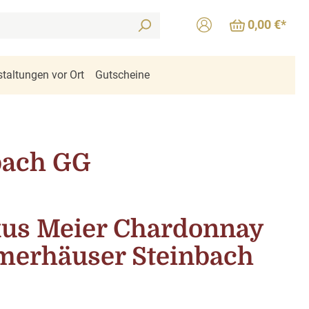
0,00 €*
taltungen vor Ort
Gutscheine
bach GG
us Meier Chardonnay
erhäuser Steinbach