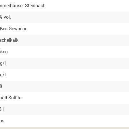
merhäuser Steinbach
% vol.
oßes Gewächs
chelkalk
cken
 g/l
 g/l
iß
hält Sulfite
5 l
os