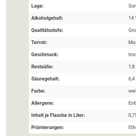
Lage:
Som
Alkoholgehalt:
14 
Qualitätsstufe:
Gr
Terroir:
Mus
Geschmack:
tro
Restsüße:
1,8
Säuregehalt:
6,4
Farbe:
we
Allergene:
Ent
Inhalt je Flasche in Liter:
0,7
Prämierungen:
Eth