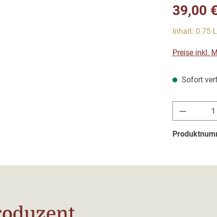
Verkaufsprei
39,00 
Inhalt:
0.75 L
Preise inkl.
Sofort verf
Produkt 
Produktnum
roduzent