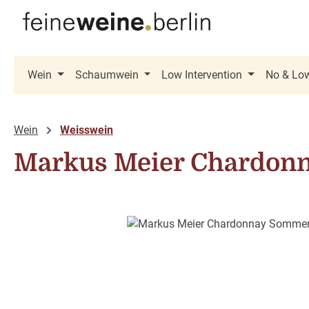
 Hauptinhalt springen
Zur Suche springen
Zur Hauptnavigation springen
Wein
Schaumwein
Low Intervention
No & Lo
Wein
Weisswein
Markus Meier Chardon
Bildergalerie überspringen