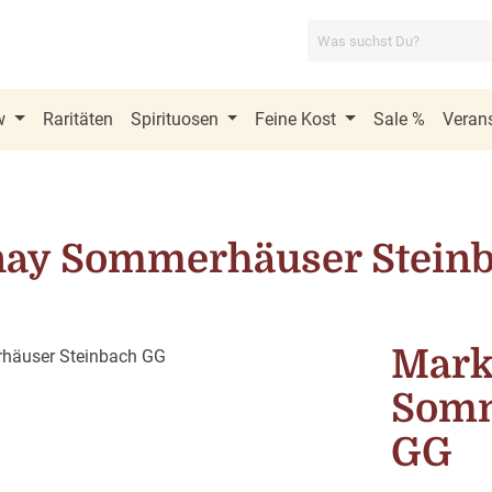
w
Raritäten
Spirituosen
Feine Kost
Sale %
Verans
nay Sommerhäuser Stein
Mark
Somm
GG