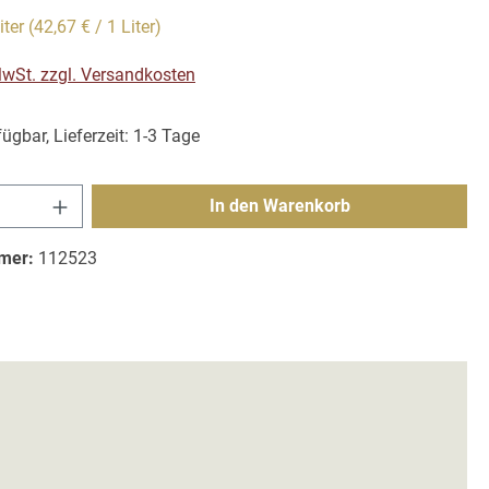
iter
(42,67 € / 1 Liter)
 MwSt. zzgl. Versandkosten
ügbar, Lieferzeit: 1-3 Tage
Anzahl: Gib den gewünschten Wert ein ode
In den Warenkorb
mer:
112523