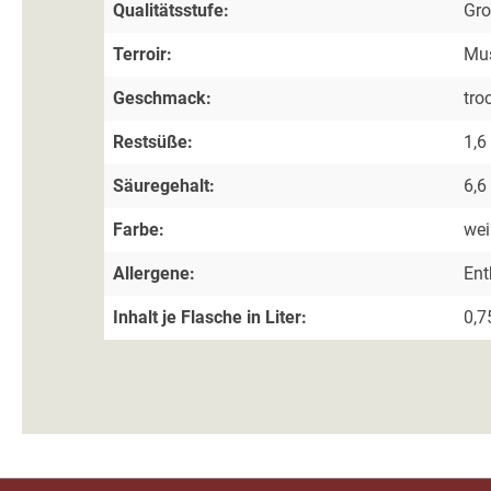
Qualitätsstufe:
Gr
Terroir:
Mus
Geschmack:
tro
Restsüße:
1,6
Säuregehalt:
6,6
Farbe:
we
Allergene:
Ent
Inhalt je Flasche in Liter:
0,7