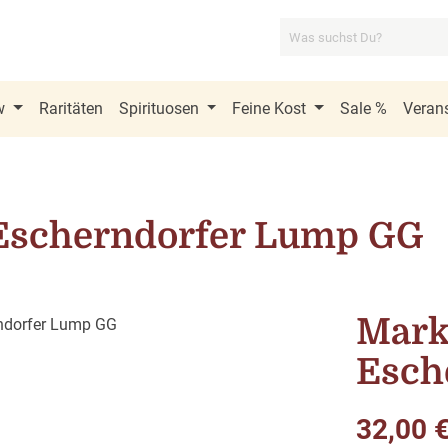
w
Raritäten
Spirituosen
Feine Kost
Sale %
Verans
 Escherndorfer Lump GG
Mark
Esch
Regulärer Pre
32,00 