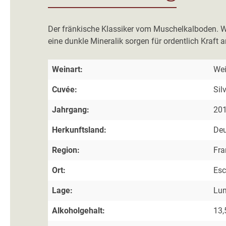
Der fränkische Klassiker vom Muschelkalboden. Wü
eine dunkle Mineralik sorgen für ordentlich Kraft
Weinart:
We
Cuvée:
Sil
Jahrgang:
20
Herkunftsland:
Deu
Region:
Fra
Ort:
Esc
Lage:
Lu
Alkoholgehalt:
13,