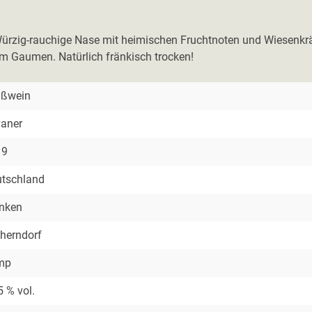
rzig-rauchige Nase mit heimischen Fruchtnoten und Wiesenkräut
 am Gaumen. Natürlich fränkisch trocken!
ißwein
vaner
19
tschland
nken
herndorf
mp
5 % vol.