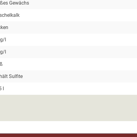
oßes Gewächs
chelkalk
cken
 g/l
 g/l
iß
hält Sulfite
5 l