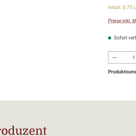
Inhalt:
0.75 L
Preise inkl.
Sofort verf
Produkt 
Produktnum
roduzent