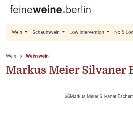
 Hauptinhalt springen
Zur Suche springen
Zur Hauptnavigation springen
Wein
Schaumwein
Low Intervention
No & Lo
Wein
Weisswein
Markus Meier Silvaner
Bildergalerie überspringen