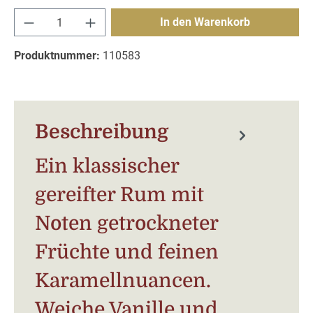
Produkt Anzahl: Gib den gewünschten Wert e
In den Warenkorb
Produktnummer:
110583
Beschreibung
Ein klassischer
gereifter Rum mit
Noten getrockneter
Früchte und feinen
Karamellnuancen.
Weiche Vanille und