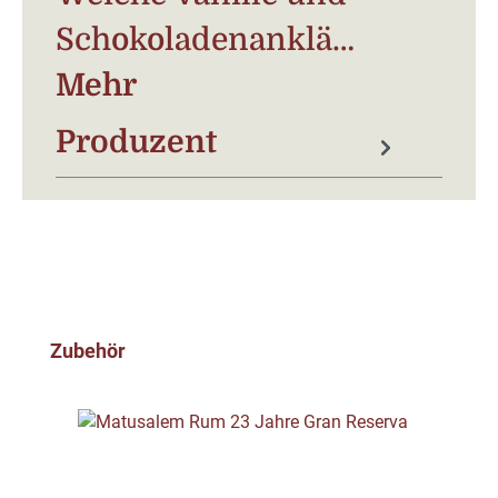
Schokoladenanklä…
Mehr
Produzent
Produktgalerie überspringen
Zubehör