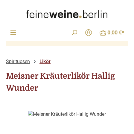
Zum Hauptinhalt springen
0,00 €*
Spirituosen
Likör
Meisner Kräuterlikör Hallig
Wunder
Bildergalerie überspringen