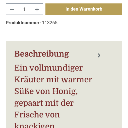
Produkt Anzahl: Gib den gewünschten Wert e
In den Warenkorb
Produktnummer:
113265
Beschreibung
Ein vollmundiger
Kräuter mit warmer
Süße von Honig,
gepaart mit der
Frische von
knackigen