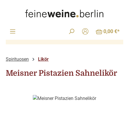
Zum Hauptinhalt springen
0,00 €*
Spirituosen
Likör
Meisner Pistazien Sahnelikör
Bildergalerie überspringen