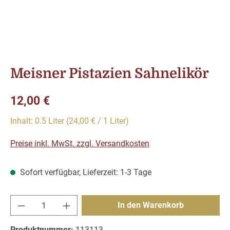
Meisner Pistazien Sahnelikör
Regulärer Preis:
12,00 €
Inhalt:
0.5 Liter
(24,00 € / 1 Liter)
Preise inkl. MwSt. zzgl. Versandkosten
Sofort verfügbar, Lieferzeit: 1-3 Tage
Produkt Anzahl: Gib den gewünschten Wert e
In den Warenkorb
Produktnummer:
113113