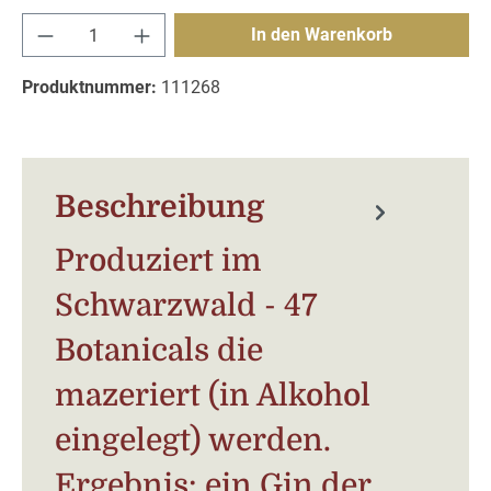
Produkt Anzahl: Gib den gewünschten Wert e
In den Warenkorb
Produktnummer:
111268
Beschreibung
Produziert im
Schwarzwald - 47
Botanicals die
mazeriert (in Alkohol
eingelegt) werden.
Ergebnis: ein Gin der