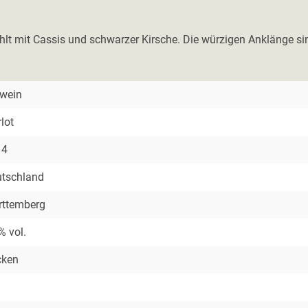
hlt mit Cassis und schwarzer Kirsche. Die würzigen Anklänge si
wein
lot
14
tschland
ttemberg
% vol.
cken