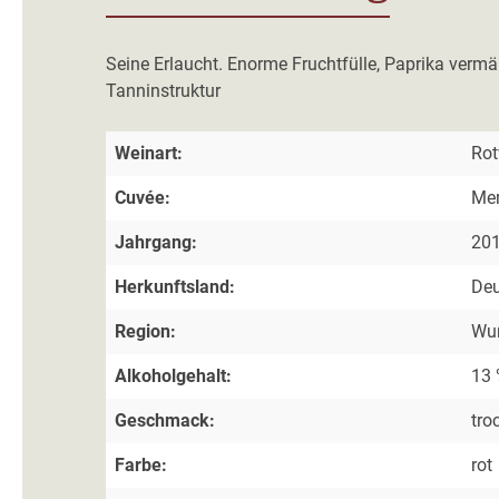
Seine Erlaucht. Enorme Fruchtfülle, Paprika vermä
Tanninstruktur
Weinart:
Rot
Cuvée:
Mer
Jahrgang:
20
Herkunftsland:
Deu
Region:
Wur
Alkoholgehalt:
13 
Geschmack:
tro
Farbe:
rot