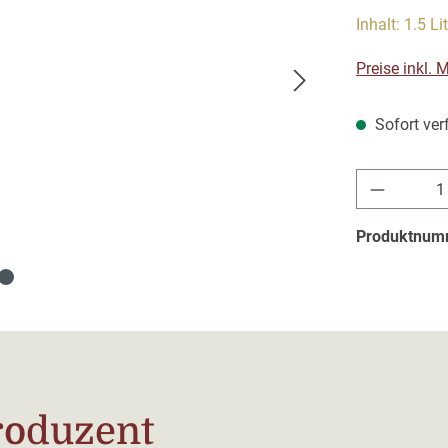
Inhalt:
1.5 Li
Preise inkl.
Sofort verf
Produkt 
Produktnum
roduzent