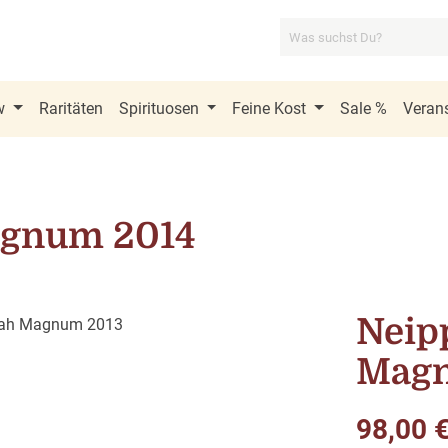
w
Raritäten
Spirituosen
Feine Kost
Sale %
Verans
Magnum 2014
Neipp
Magn
Regulärer Pre
98,00 