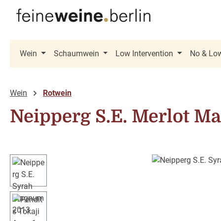
 Hauptinhalt springen
Zur Suche springen
Zur Hauptnavigation springen
Wein
Schaumwein
Low Intervention
No & Lo
Wein
Rotwein
Neipperg S.E. Merlot 
Bildergalerie überspringen