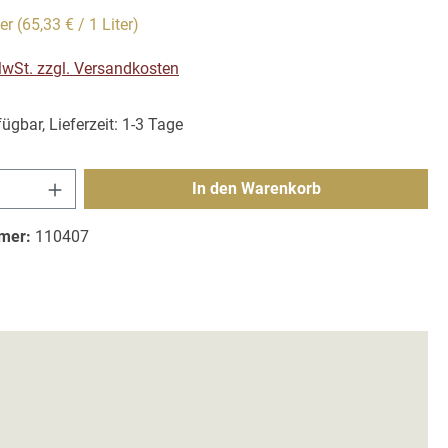
ter
(65,33 € / 1 Liter)
 MwSt. zzgl. Versandkosten
ügbar, Lieferzeit: 1-3 Tage
Anzahl: Gib den gewünschten Wert ein ode
In den Warenkorb
mer:
110407