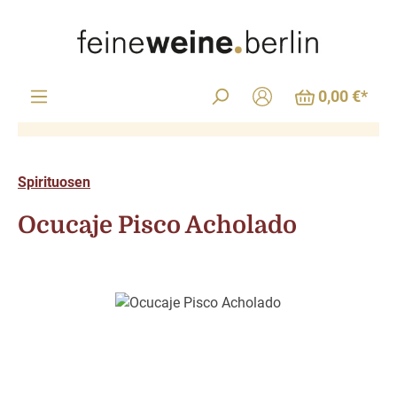
Zum Hauptinhalt springen
0,00 €*
Spirituosen
Ocucaje Pisco Acholado
Bildergalerie überspringen