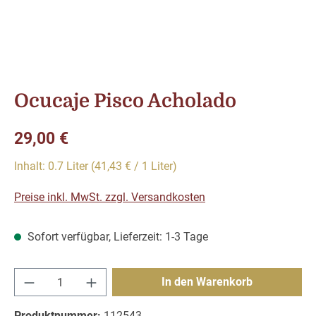
Ocucaje Pisco Acholado
Regulärer Preis:
29,00 €
Inhalt:
0.7 Liter
(41,43 € / 1 Liter)
Preise inkl. MwSt. zzgl. Versandkosten
Sofort verfügbar, Lieferzeit: 1-3 Tage
Produkt Anzahl: Gib den gewünschten Wert e
In den Warenkorb
Produktnummer:
112543