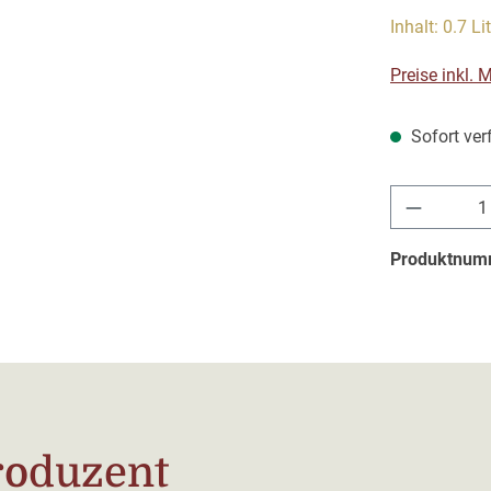
Inhalt:
0.7 Li
Preise inkl.
Sofort verf
Produkt 
Produktnum
roduzent