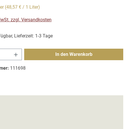
ter
(48,57 € / 1 Liter)
 MwSt. zzgl. Versandkosten
ügbar, Lieferzeit: 1-3 Tage
Anzahl: Gib den gewünschten Wert ein ode
In den Warenkorb
mer:
111698