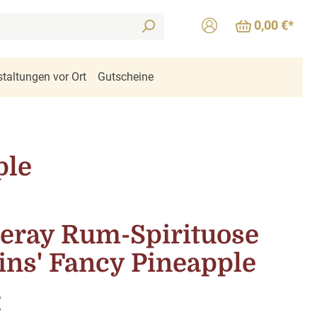
0,00 €*
taltungen vor Ort
Gutscheine
ple
teray Rum-Spirituose
ins' Fancy Pineapple
is:
€