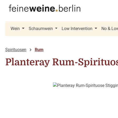
 Hauptinhalt springen
Zur Suche springen
Zur Hauptnavigation springen
Wein
Schaumwein
Low Intervention
No & Lo
Spirituosen
Rum
Planteray Rum-Spirituos
Bildergalerie überspringen