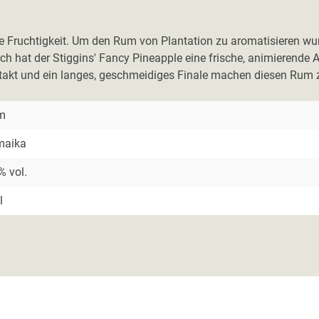
sche Fruchtigkeit. Um den Rum von Plantation zu aromatisieren w
urch hat der Stiggins' Fancy Pineapple eine frische, animierend
Auftakt und ein langes, geschmeidiges Finale machen diesen Ru
m
maika
% vol.
l