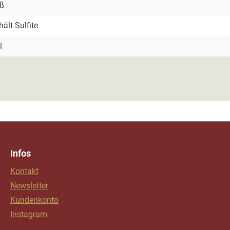
iß
hält Sulfite
l
Infos
Kontakt
Newsletter
Kundenkonto
Instagram