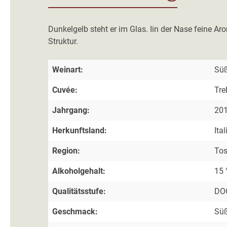
Dunkelgelb steht er im Glas. Iin der Nase feine
Struktur.
Weinart:
Sü
Cuvée:
Tre
Jahrgang:
20
Herkunftsland:
Ital
Region:
To
Alkoholgehalt:
15 
Qualitätsstufe:
DOC
Geschmack:
Sü