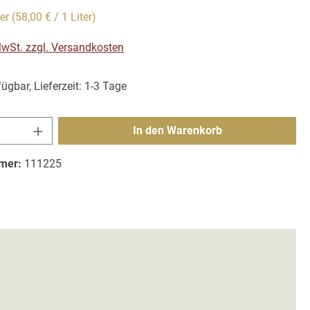
ter
(58,00 € / 1 Liter)
 MwSt. zzgl. Versandkosten
ügbar, Lieferzeit: 1-3 Tage
Anzahl: Gib den gewünschten Wert ein ode
In den Warenkorb
mer:
111225