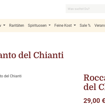
w
Raritäten
Spirituosen
Feine Kost
Sale %
Verans
anto del Chianti
Rocc
del C
Regulärer Pre
29,00 