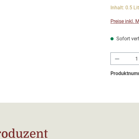
Inhalt:
0.5 Li
Preise inkl.
Sofort verf
Produkt 
Produktnum
roduzent