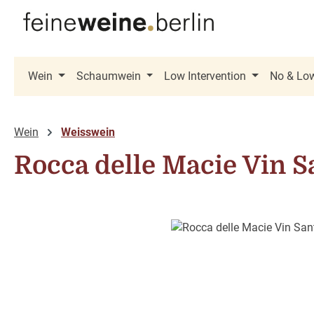
 Hauptinhalt springen
Zur Suche springen
Zur Hauptnavigation springen
Wein
Schaumwein
Low Intervention
No & Lo
Wein
Weisswein
Rocca delle Macie Vin S
Bildergalerie überspringen