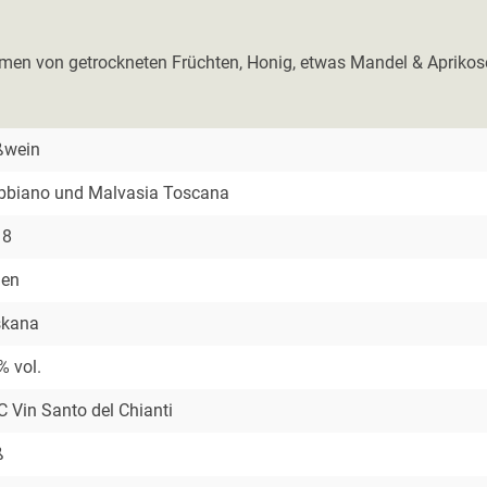
 Aromen von getrockneten Früchten, Honig, etwas Mandel & Apri
ßwein
bbiano und Malvasia Toscana
18
ien
skana
% vol.
 Vin Santo del Chianti
ß