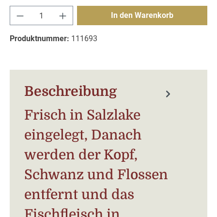
Produkt Anzahl: Gib den gewünschten Wert e
In den Warenkorb
Produktnummer:
111693
Beschreibung
Frisch in Salzlake
eingelegt, Danach
werden der Kopf,
Schwanz und Flossen
entfernt und das
Fischfleisch in