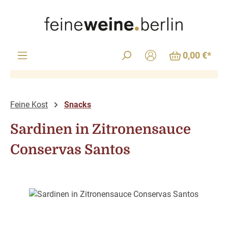
Zum Hauptinhalt springen
0,00 €*
Feine Kost
Snacks
Sardinen in Zitronensauce
Conservas Santos
Bildergalerie überspringen