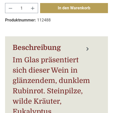
Produkt Anzahl: Gib den gewünschten Wert e
In den Warenkorb
Produktnummer:
112488
Beschreibung
Im Glas präsentiert
sich dieser Wein in
glänzendem, dunklem
Rubinrot. Steinpilze,
wilde Kräuter,
Eukalyptus,