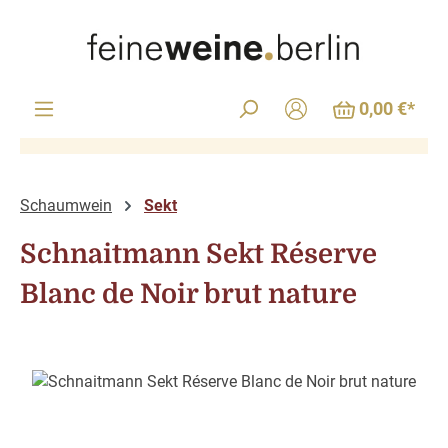
Zum Hauptinhalt springen
0,00 €*
Schaumwein
Sekt
Schnaitmann Sekt Réserve
Blanc de Noir brut nature
Bildergalerie überspringen