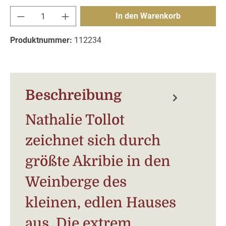
Produkt Anzahl: Gib den gewünschten Wert e
In den Warenkorb
Produktnummer:
112234
Beschreibung
Nathalie Tollot
zeichnet sich durch
größte Akribie in den
Weinberge des
kleinen, edlen Hauses
aus. Die extrem