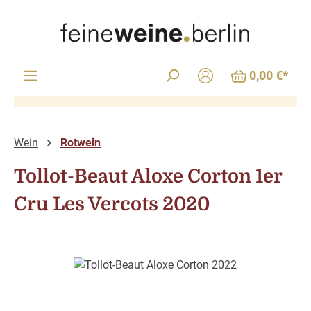
Zum Hauptinhalt springen
0,00 €*
Wein
Rotwein
Tollot-Beaut Aloxe Corton 1er
Cru Les Vercots 2020
Bildergalerie überspringen