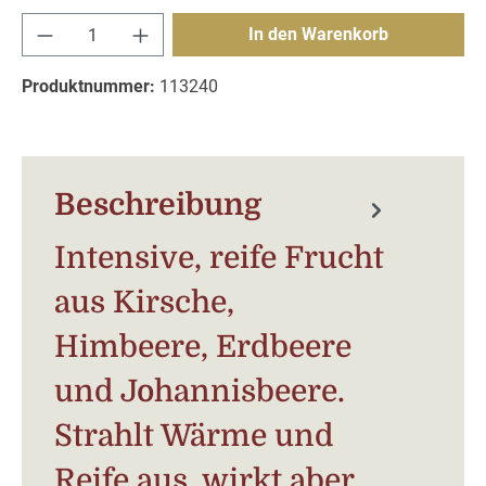
Produkt Anzahl: Gib den gewünschten Wert e
In den Warenkorb
Produktnummer:
113240
Beschreibung
Intensive, reife Frucht
aus Kirsche,
Himbeere, Erdbeere
und Johannisbeere.
Strahlt Wärme und
Reife aus, wirkt aber