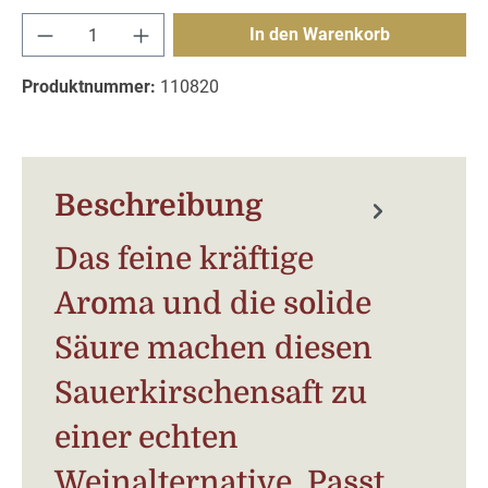
Produkt Anzahl: Gib den gewünschten Wert e
In den Warenkorb
Produktnummer:
110820
Beschreibung
Das feine kräftige
Aroma und die solide
Säure machen diesen
Sauerkirschensaft zu
einer echten
Weinalternative. Passt