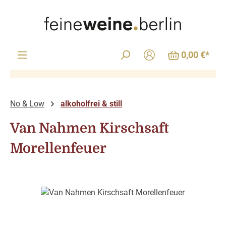
Zum Hauptinhalt springen
0,00 €*
No & Low
alkoholfrei & still
Van Nahmen Kirschsaft
Morellenfeuer
Bildergalerie überspringen