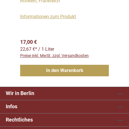
Rotwein, Frankreich
Informationen zum Produkt
Regulärer Preis:
17,00 €
22,67 €* / 1 Liter
Preise inkl. MwSt. zzgl. Versandkosten
In den Warenkorb
Wir in Berlin
Infos
Rechtliches