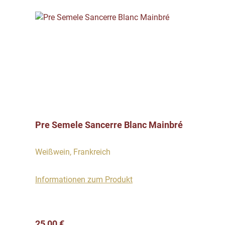
Pre Semele Sancerre Blanc Mainbré
Weißwein, Frankreich
Informationen zum Produkt
Regulärer Preis:
25,00 €