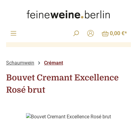
Zum Hauptinhalt springen
0,00 €*
Schaumwein
Crémant
Bouvet Cremant Excellence
Rosé brut
Bildergalerie überspringen