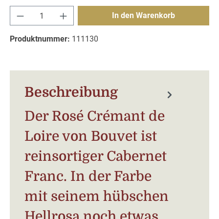
Produkt Anzahl: Gib den gewünschten Wert e
In den Warenkorb
Produktnummer:
111130
Beschreibung
Der Rosé Crémant de
Loire von Bouvet ist
reinsortiger Cabernet
Franc. In der Farbe
mit seinem hübschen
Hellrosa noch etwas