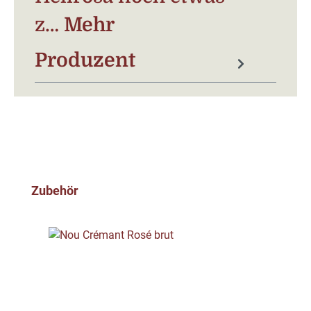
z…
Mehr
Produzent
Produktgalerie überspringen
Zubehör