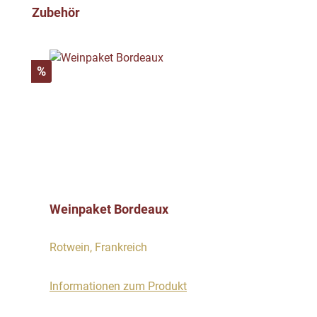
Produktgalerie überspringen
Zubehör
Rabatt
%
Weinpaket Bordeaux
Rotwein, Frankreich
Informationen zum Produkt