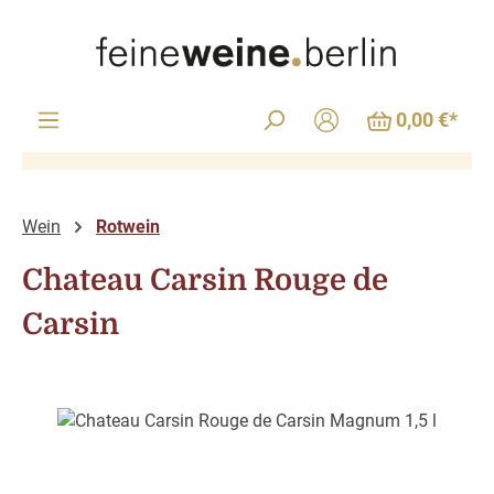
Zum Hauptinhalt springen
0,00 €*
Wein
Rotwein
Chateau Carsin Rouge de
Carsin
Bildergalerie überspringen