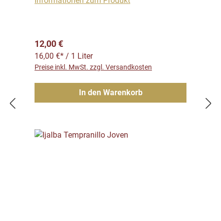
Informationen zum Produkt
Regulärer Preis:
12,00 €
16,00 €* / 1 Liter
Preise inkl. MwSt. zzgl. Versandkosten
In den Warenkorb