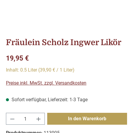
Fräulein Scholz Ingwer Likör
Regulärer Preis:
19,95 €
Inhalt:
0.5 Liter
(39,90 € / 1 Liter)
Preise inkl. MwSt. zzgl. Versandkosten
Sofort verfügbar, Lieferzeit: 1-3 Tage
Produkt Anzahl: Gib den gewünschten Wert e
In den Warenkorb
Produktnummer:
113005