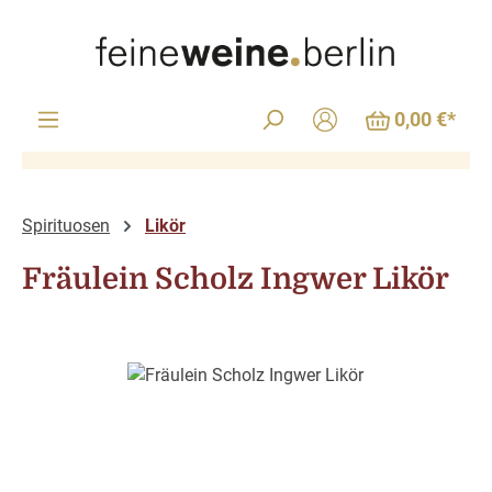
Zum Hauptinhalt springen
0,00 €*
Spirituosen
Likör
Fräulein Scholz Ingwer Likör
Bildergalerie überspringen