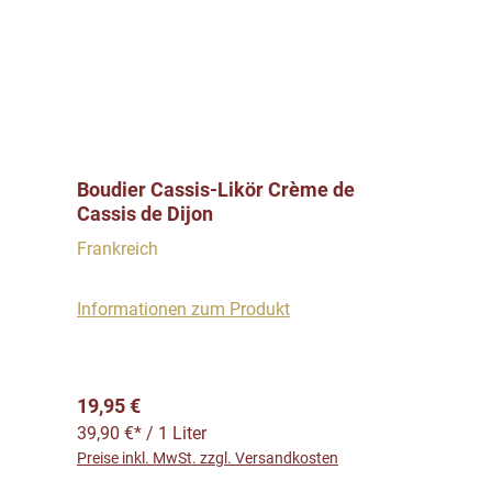
Boudier Cassis-Likör Crème de
Cassis de Dijon
Frankreich
Informationen zum Produkt
Regulärer Preis:
19,95 €
39,90 €* / 1 Liter
Preise inkl. MwSt. zzgl. Versandkosten