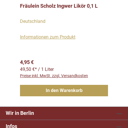
Fräulein Scholz Ingwer Likör 0,1 L
Deutschland
Informationen zum Produkt
Regulärer Preis:
4,95 €
49,50 €* / 1 Liter
Preise inkl. MwSt. zzgl. Versandkosten
In den Warenkorb
Wir in Berlin
Infos