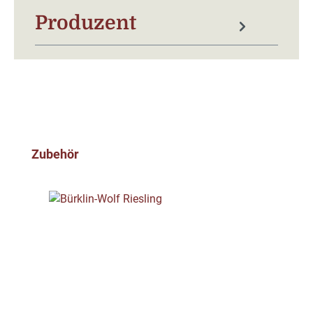
Produzent
Produktgalerie überspringen
Zubehör