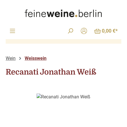
Zum Hauptinhalt springen
0,00 €*
Wein
Weisswein
Recanati Jonathan Weiß
Bildergalerie überspringen