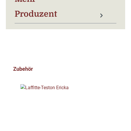
Produzent
Produktgalerie überspringen
Zubehör