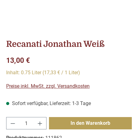
Recanati Jonathan Weiß
Regulärer Preis:
13,00 €
Inhalt:
0.75 Liter
(17,33 € / 1 Liter)
Preise inkl. MwSt. zzgl. Versandkosten
Sofort verfügbar, Lieferzeit: 1-3 Tage
Produkt Anzahl: Gib den gewünschten Wert e
In den Warenkorb
Produktnummer:
111862