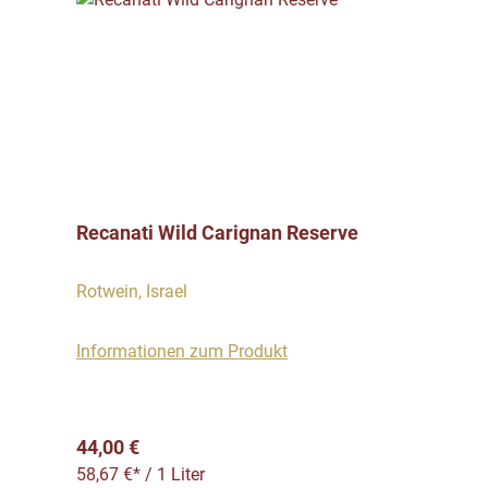
Recanati Wild Carignan Reserve
Rotwein, Israel
Informationen zum Produkt
Regulärer Preis:
44,00 €
58,67 €* / 1 Liter