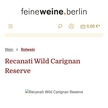
Zum Hauptinhalt springen
0,00 €*
Wein
Rotwein
Recanati Wild Carignan
Reserve
Bildergalerie überspringen