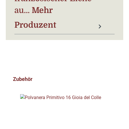
au…
Mehr
Produzent
Produktgalerie überspringen
Zubehör