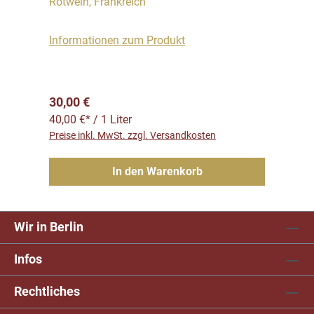
Rotwein, Frankreich
Informationen zum Produkt
Regulärer Preis:
30,00 €
40,00 €* / 1 Liter
Preise inkl. MwSt. zzgl. Versandkosten
In den Warenkorb
Wir in Berlin
Infos
Rechtliches