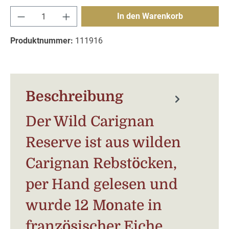
Produkt Anzahl: Gib den gewünschten Wert e
In den Warenkorb
Produktnummer:
111916
Beschreibung
Der Wild Carignan
Reserve ist aus wilden
Carignan Rebstöcken,
per Hand gelesen und
wurde 12 Monate in
französischer Eiche