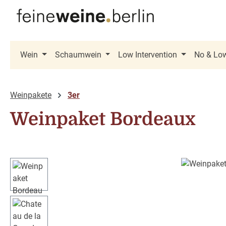
 Hauptinhalt springen
Zur Suche springen
Zur Hauptnavigation springen
Wein
Schaumwein
Low Intervention
No & Lo
Weinpakete
3er
Weinpaket Bordeaux
Bildergalerie überspringen