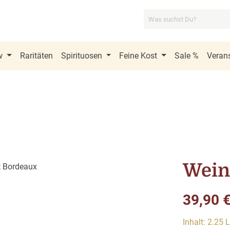
w
Raritäten
Spirituosen
Feine Kost
Sale %
Verans
Wein
Verkaufsprei
39,90 
Inhalt:
2.25 L