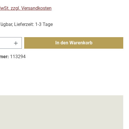
 MwSt. zzgl. Versandkosten
ügbar, Lieferzeit: 1-3 Tage
Anzahl: Gib den gewünschten Wert ein ode
In den Warenkorb
mer:
113294