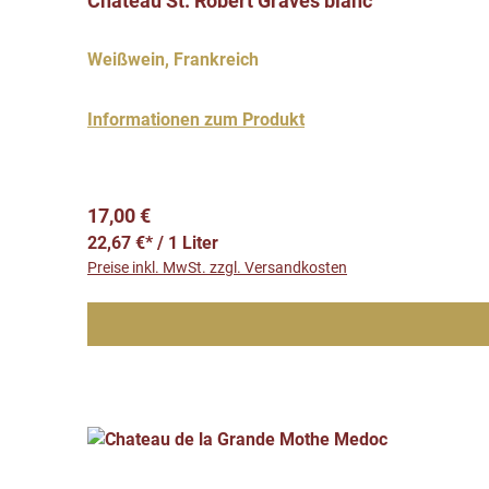
Chateau St. Robert Graves blanc
Weißwein, Frankreich
Informationen zum Produkt
Regulärer Preis:
17,00 €
22,67 €* / 1 Liter
Preise inkl. MwSt. zzgl. Versandkosten