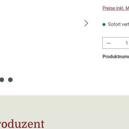
Preise inkl.
Sofort verf
Produkt 
Produktnum
roduzent