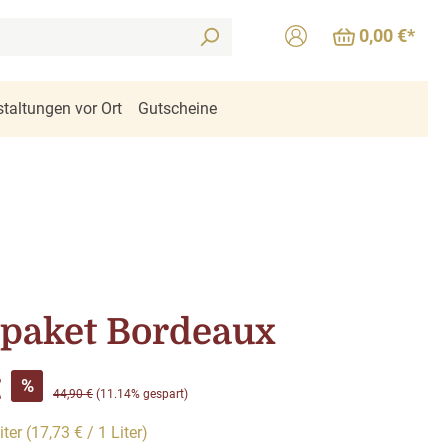
0,00 €*
taltungen vor Ort
Gutscheine
paket Bordeaux
s:
€
%
Regulärer Preis:
44,90 €
(11.14% gespart)
iter
(17,73 € / 1 Liter)