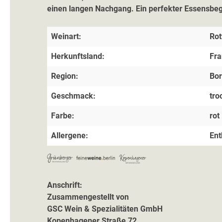
einen langen Nachgang. Ein perfekter Essensbegle
Weinart:
Rot
Herkunftsland:
Fra
Region:
Bo
Geschmack:
tro
Farbe:
rot
Allergene:
Ent
Anschrift:
Zusammengestellt von
GSC Wein & Spezialitäten GmbH
Kopenhagener Straße 72