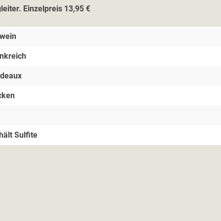
iter. Einzelpreis 13,95 €
wein
nkreich
rdeaux
cken
hält Sulfite