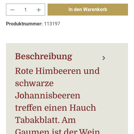
Produkt Anzahl: Gib den gewünschten Wert e
In den Warenkorb
Produktnummer:
113197
Beschreibung
Rote Himbeeren und
schwarze
Johannisbeeren
treffen einen Hauch
Tabakblatt. Am
Gaumen ist der Wein