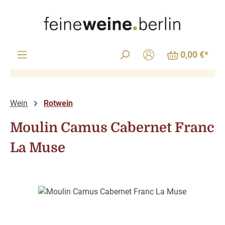
Zum Hauptinhalt springen
0,00 €*
Wein
Rotwein
Moulin Camus Cabernet Franc
La Muse
Bildergalerie überspringen