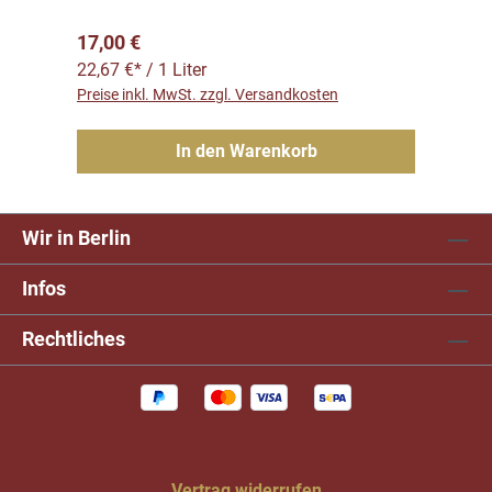
Regulärer Preis:
17,00 €
22,67 €* / 1 Liter
Preise inkl. MwSt. zzgl. Versandkosten
In den Warenkorb
Wir in Berlin
Infos
Rechtliches
Vertrag widerrufen